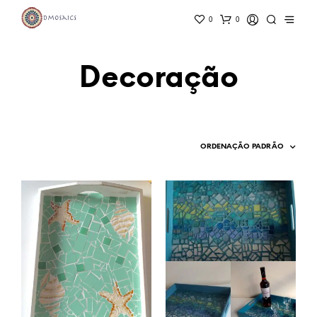
0
0
Decoração