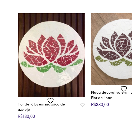
Placa decorativa em m
Flor de Lotus
R$
380,00
Flor de lótus em mosaico de
azulejo
ADICIONAR AO CAR
R$
180,00
ADICIONAR AO CARRINHO