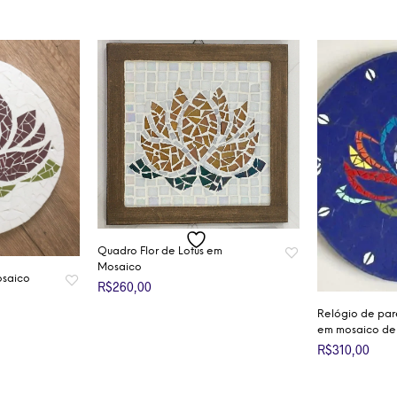
Quadro Flor de Lotus em
Mosaico
osaico
R$
260,00
Relógio de pare
ADICIONAR AO CARRINHO
em mosaico de 
RINHO
R$
310,00
ADICIONAR 