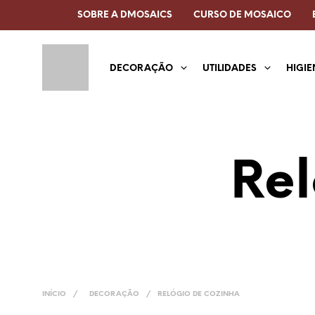
SOBRE A DMOSAICS
CURSO DE MOSAICO
DECORAÇÃO
UTILIDADES
HIGIE
Rel
INÍCIO
/
DECORAÇÃO
/
RELÓGIO DE COZINHA