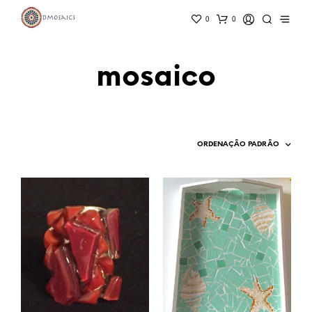
0
0
mosaico