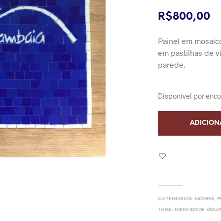
R$
800,00
Painel em mosaic
em pastilhas de vi
parede.
Disponível por en
ADICION
CATEGORIAS:
NOMES
,
P
TAGS:
IDENTIDADE VISU