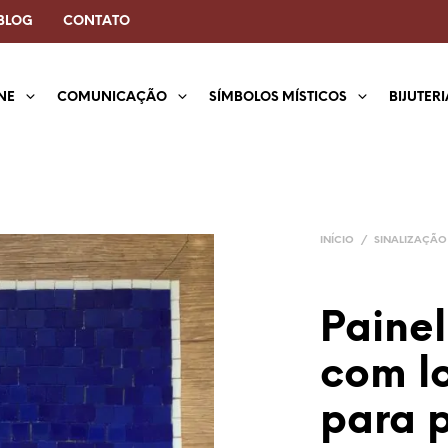
BLOG
CONTATO
NE
COMUNICAÇÃO
SÍMBOLOS MÍSTICOS
BIJUTER
INÍCIO
/
SINALIZAÇÃO
Paine
com l
para 