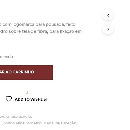
o
o com logomarca para pousada, feito
dro sobre tela de fibra, para fixação em
comenda
AR AO CARRINHO
ADD TO WISHLIST
LACAS
,
SINALIZAÇÃO
AL
,
LOGOMARCA
,
MOSAICO
,
PLACA
,
SINALIZAÇÃO