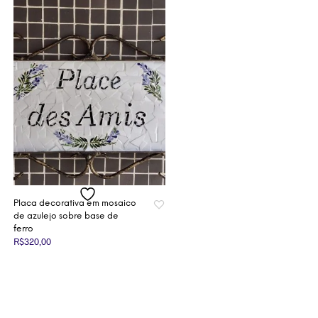
Placa decorativa em mosaico
de azulejo sobre base de
ferro
R$
320,00
ADICIONAR AO CARRINHO